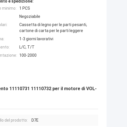
nto e spedizione:
e minimo:
1 PCS
Negoziabile
lari:
Cassetta di legno per le parti pesanti,
cartone di carta per le parti leggere
na:
1-3 giorni lavorativi
ento:
L/C, T/T
entazione:
100-2000
mento 11110731 11110732 per il motore di VOL-
lo del prodotto:
D7E