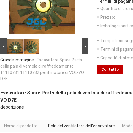
Termini di pagame
Quantità di ordin
Prezzo:
Imballaggi partico
Tempi di conseg
Termini di pagam
Capacità di alim
Grande immagine :
Escavatore Spare Parts
della pala di ventola di raffreddamento
Contatto
11110731 11110732 per il motore di VOL-VO
D7E
Escavatore Spare Parts della pala di ventola di raffredda
VO D7E
descrizione
Nome di prodotto:
Pala del ventilatore dell'escavatore
Model