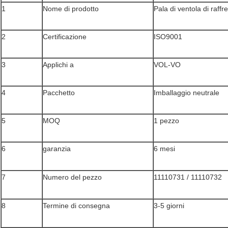
1
Nome di prodotto
Pala di ventola di raf
2
Certificazione
ISO9001
3
Applichi a
VOL-VO
4
Pacchetto
Imballaggio neutrale
5
MOQ
1 pezzo
6
garanzia
6 mesi
7
Numero del pezzo
11110731 / 11110732
8
Termine di consegna
3-5 giorni