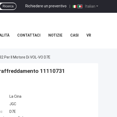
Richiedere un preventivo
|
Italian
Ricerca
ALITÀ
CONTATTACI
NOTIZIE
CASI
VR
2 Per Il Motore Di VOL-VO D7E
di raffreddamento 11110731
La Cina
JGC
o:
D7E