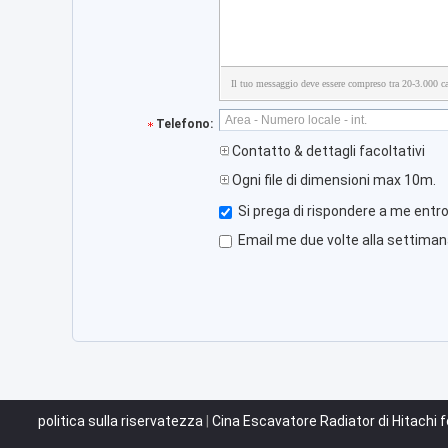
Il tuo messaggio deve essere compreso tra 20-3.000 car
Telefono:
Contatto & dettagli facoltativi
Ogni file di dimensioni max 10m.
Si prega di rispondere a me entro
Email me due volte alla settimana
politica sulla riservatezza
|
Cina Escavatore Radiator di Hitachi f