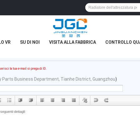
O VR
SU DI NOI
VISITA ALLA FABBRICA
CONTROLLO QU
serisci la tua e-mail si prega di ID.
y Parts Business Department, Tianhe District, Guangzhou
)