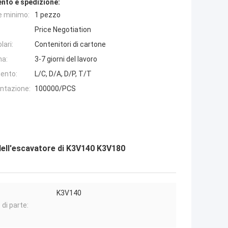
nto e spedizione:
e minimo:
1 pezzo
Price Negotiation
lari:
Contenitori di cartone
na:
3-7 giorni del lavoro
ento:
L/C, D/A, D/P, T/T
entazione:
100000/PCS
ell'escavatore di K3V140 K3V180
K3V140
di parte: