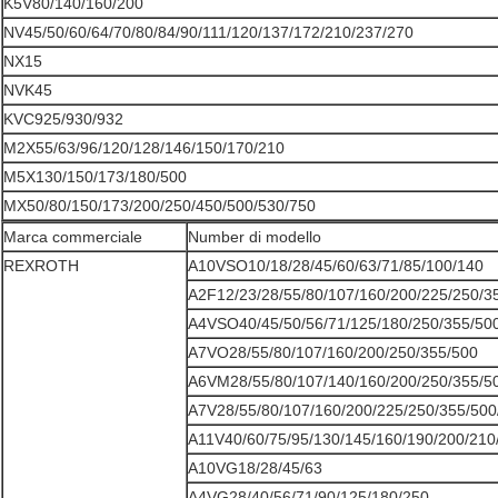
K5V80/140/160/200
NV45/50/60/64/70/80/84/90/111/120/137/172/210/237/270
NX15
NVK45
KVC925/930/932
M2X55/63/96/120/128/146/150/170/210
M5X130/150/173/180/500
MX50/80/150/173/200/250/450/500/530/750
Marca commerciale
Number di modello
REXROTH
A10VSO10/18/28/45/60/63/71/85/100/140
A2F12/23/28/55/80/107/160/200/225/250/3
A4VSO40/45/50/56/71/125/180/250/355/50
A7VO28/55/80/107/160/200/250/355/500
A6VM28/55/80/107/140/160/200/250/355/5
A7V28/55/80/107/160/200/225/250/355/500
A11V40/60/75/95/130/145/160/190/200/210
A10VG18/28/45/63
A4VG28/40/56/71/90/125/180/250