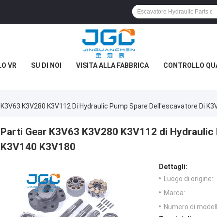
O VR
SU DI NOI
VISITA ALLA FABBRICA
CONTROLLO QU
r K3V63 K3V280 K3V112 Di Hydraulic Pump Spare Dell'escavatore Di K
Parti Gear K3V63 K3V280 K3V112 di Hydraulic 
K3V140 K3V180
Dettagli:
Luogo di origine:
Marca:
Numero di modell