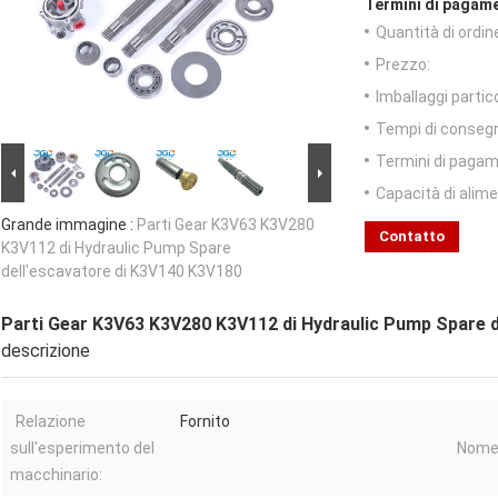
Termini di pagame
Quantità di ordin
Prezzo:
Imballaggi partico
Tempi di conseg
Termini di pagam
Capacità di alim
Grande immagine :
Parti Gear K3V63 K3V280
Contatto
K3V112 di Hydraulic Pump Spare
dell'escavatore di K3V140 K3V180
Parti Gear K3V63 K3V280 K3V112 di Hydraulic Pump Spare d
descrizione
Relazione
Fornito
sull'esperimento del
Nome 
macchinario: