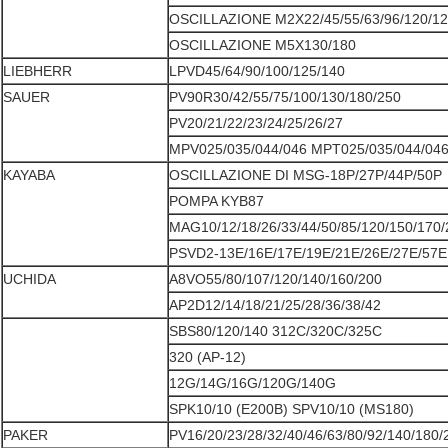
OSCILLAZIONE M2X22/45/55/63/96/120/12
OSCILLAZIONE M5X130/180
LIEBHERR
LPVD45/64/90/100/125/140
SAUER
PV90R30/42/55/75/100/130/180/250
PV20/21/22/23/24/25/26/27
MPV025/035/044/046 MPT025/035/044/04
KAYABA
OSCILLAZIONE DI MSG-18P/27P/44P/50P
POMPA KYB87
MAG10/12/18/26/33/44/50/85/120/150/170
PSVD2-13E/16E/17E/19E/21E/26E/27E/57E
UCHIDA
A8VO55/80/107/120/140/160/200
AP2D12/14/18/21/25/28/36/38/42
SBS80/120/140 312C/320C/325C
320 (AP-12)
12G/14G/16G/120G/140G
SPK10/10 (E200B) SPV10/10 (MS180)
PAKER
PV16/20/23/28/32/40/46/63/80/92/140/180/