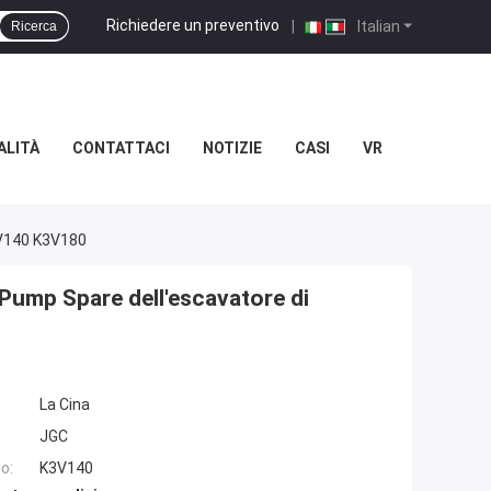
Richiedere un preventivo
|
Italian
Ricerca
ALITÀ
CONTATTACI
NOTIZIE
CASI
VR
3V140 K3V180
Pump Spare dell'escavatore di
La Cina
JGC
o:
K3V140