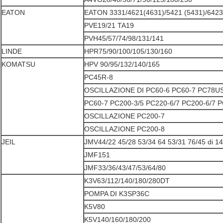
EATON
EATON 3331/4621(4631)/5421 (5431)/6423
PVE19/21 TA19
PVH45/57/74/98/131/141
LINDE
HPR75/90/100/105/130/160
KOMATSU
HPV 90/95/132/140/165
PC45R-8
OSCILLAZIONE DI PC60-6 PC60-7 PC78U
PC60-7 PC200-3/5 PC220-6/7 PC200-6/7 
OSCILLAZIONE PC200-7
OSCILLAZIONE PC200-8
JEIL
JMV44/22 45/28 53/34 64 53/31 76/45 di 1
JMF151
JMF33/36/43/47/53/64/80
K3V63/112/140/180/280DT
POMPA DI K3SP36C
K5V80
K5V140/160/180/200