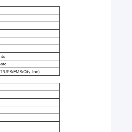
nto
esto
T/UPS/EMS/City-line)