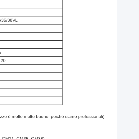
8/35/38VL
5
220
zzo è molto molto buono, poichè siamo professionali)
)
8, GM21, GM35, GM38)