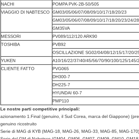
NACHI
POMPA PVK-2B-50/505
VIAGGIO DI NABTESCO
GM03/05/06/07/08/09/10/17/18/20/23
GM03/05/06/07/08/09/10/17/18/20/23/24/2
GM35VA
MESSORI
PV089/112/120 ARK90
TOSHIBA
PVB92
OSCILLAZIONE SG02/04/08/12/15/17/20/2
YUKEN
A10/16/22/37/40/45/56/70/90/100/125/145/
CLIENTE FATTO
PVG065
DH300-7
DH225-7
HYUNDAI 60-7
PMP110
Le nostre parti competitive principali:
azionamento 1.Final (genuino, il Sud Corea, marca del Giappone) (pre
genuino ricostruito
Serie di MAG di KYB (MAG-18, MAG-26, MAG-33, MAG-85, MAG-170
Serie del GM di Nabotsco (GM04, GM06, GM07, GM09, GM10, GM1