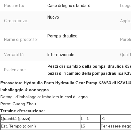
Pacchetto:
Caso di legno standard
Luogo 
Nuovo
Circostanza:
Appli
Pompa idraulica
Nome di prodotto:
Parole
Versatilità:
Internazionale
Qualit
Pezzi di ricambio della pompa idraulica K
Evidenziare:
pezzi di ricambio della pompa idraulica K3
Escavatore Hydraulic Parts Hydraulic Gear Pump K3V63 di K3V1
Imballaggio & consegna
Dettagli d'imballaggio: Imballato in casi di legno.
Porto: Guang Zhou
Termine d'esecuzione:
Quantità (pezzi)
1 - 1
>1
Est. Tempo (giorni)
15
Per essere nego