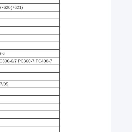
/7620(7621)
S-6
PC300-6/7 PC360-7 PC400-7
47/95