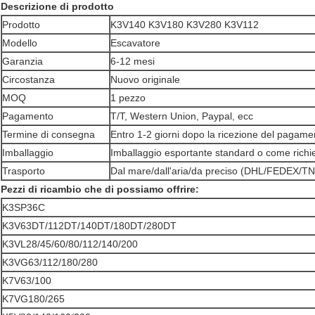
Descrizione di prodotto
Prodotto
K3V140 K3V180 K3V280 K3V112
Modello
Escavatore
Garanzia
6-12 mesi
Circostanza
Nuovo originale
MOQ
1 pezzo
Pagamento
T/T, Western Union, Paypal, ecc
Termine di consegna
Entro 1-2 giorni dopo la ricezione del pagame
Imballaggio
Imballaggio esportante standard o come richi
Trasporto
Dal mare/dall'aria/da preciso (DHL/FEDEX/TN
Pezzi di ricambio che di possiamo offrire:
K3SP36C
K3V63DT/112DT/140DT/180DT/280DT
K3VL28/45/60/80/112/140/200
K3VG63/112/180/280
K7V63/100
K7VG180/265