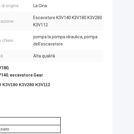
di origine:
La Cina
Escavatore K3V140 K3V180 K3V280
cazione:
K3V112
pompa la pompa idraulica, pompa
 chiavi:
dell'escavatore
à:
Alta qualità
3V180
,
V140
,
escavatore Gear
40 K3V180 K3V280 K3V112
ziato